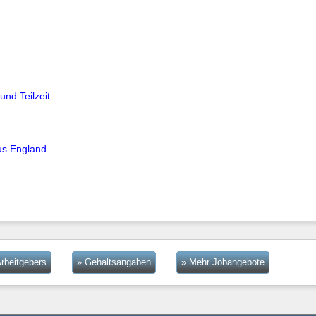
und Teilzeit
us England
rbeitgebers
» Gehaltsangaben
» Mehr Jobangebote