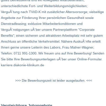
gutes Betriebsklima und ein kollegiales Mitarbeiterteam;
unterschiedlichste Fort- und Weiterbildungsmöglichkeiten;
VerguÂ¨tung nach TVöD-K mit zusätzlicher Altersvorsorge; vielseitige
Angebote zur Förderung Ihrer persönlichen Gesundheit sowie
Dienstradleasing; exklusive Mitarbeiterkonditionen und
VerguÂ¨nstigungen uÂ¨ber unsere Partnerplattform "Corporate
Benefits"; einen sicheren und attraktiven Arbeitsplatz mit sehr gutem
Anschluss an öffentliche Verkehrsmittel. Nähere AuskuÂ¨nfte erteilt
Ihnen gerne unsere Leiterin des Labors, Frau Malner-Wagner,
Telefon: 0711 991-1300. Wir freuen uns auf Ihre Bewerbung! Senden
Sie bitte Ihre Bewerbungsunterlagen uÂ¨ber unser Online-Formular.
karriere.diakonie-klinikum.de
>>> Die Bewerbungszeit ist leider ausgelaufen. <<<
Vergleichbare Jobangebote