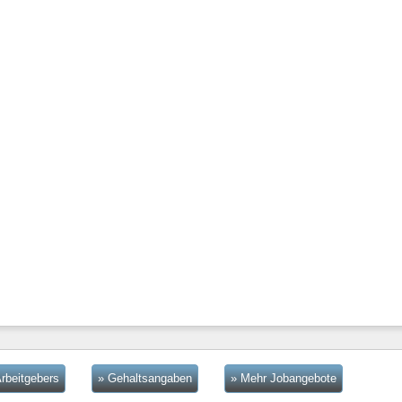
rbeitgebers
» Gehaltsangaben
» Mehr Jobangebote