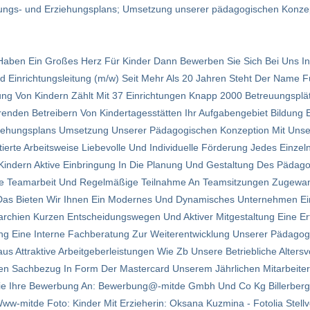
dungs- und Erziehungsplans; Umsetzung unserer pädagogischen Konze
d Haben Ein Großes Herz Für Kinder Dann Bewerben Sie Sich Bei Uns I
Und Einrichtungsleitung (m/w) Seit Mehr Als 20 Jahren Steht Der Name
ng Von Kindern Zählt Mit 37 Einrichtungen Knapp 2000 Betreuungsplä
enden Betreibern Von Kindertagesstätten Ihr Aufgabengebiet Bildung
ziehungsplans Umsetzung Unserer Pädagogischen Konzeption Mit Un
ierte Arbeitsweise Liebevolle Und Individuelle Förderung Jedes Einzel
Kindern Aktive Einbringung In Die Planung Und Gestaltung Des Pädag
e Teamarbeit Und Regelmäßige Teilnahme An Teamsitzungen Zugewand
n Das Bieten Wir Ihnen Ein Modernes Und Dynamisches Unternehmen E
archien Kurzen Entscheidungswegen Und Aktiver Mitgestaltung Eine Er
ung Eine Interne Fachberatung Zur Weiterentwicklung Unserer Pädagogi
s Attraktive Arbeitgeberleistungen Wie Zb Unsere Betriebliche Alter
ien Sachbezug In Form Der Mastercard Unserem Jährlichen Mitarbeite
n Sie Ihre Bewerbung An: Bewerbung@-mitde Gmbh Und Co Kg Billerber
mitde Foto: Kinder Mit Erzieherin: Oksana Kuzmina - Fotolia Stellv