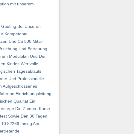
ption mit unserem
n Gauting Bei Unseren
 Für Kompetente
tzen Und Ca 500 Mitar­
 Erziehung Und Betreuung
serem Modulplan Und Den
nen Kindes Wertvolle
ogischen Tagesablaufs
te Und Professionelle
in Aufgeschlossenes
fahrene Einrichtungsleitung
schen Qualität Ein
svorsorge Die Zumba- Kurse
rfest Sowie Den 30 Tagen
g 10 82266 Inning Am
ertretende