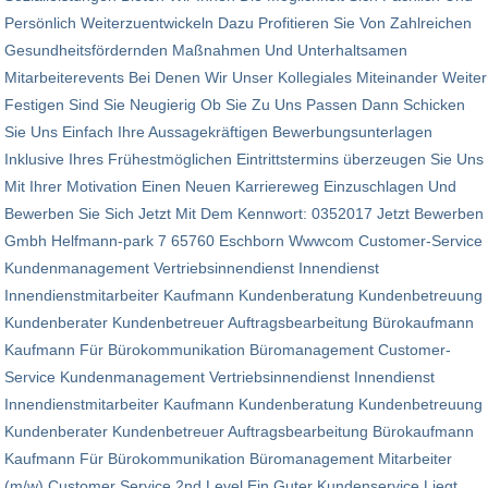
Persönlich Weiterzuentwickeln Dazu Profitieren Sie Von Zahlreichen
Gesundheitsfördernden Maßnahmen Und Unterhaltsamen
Mitarbeiterevents Bei Denen Wir Unser Kollegiales Miteinander Weiter
Festigen Sind Sie Neugierig Ob Sie Zu Uns Passen Dann Schicken
Sie Uns Einfach Ihre Aussagekräftigen Bewerbungs­unterlagen
Inklusive Ihres Frühestmöglichen Eintrittstermins überzeugen Sie Uns
Mit Ihrer Motivation Einen Neuen Karriereweg Einzuschlagen Und
Bewerben Sie Sich Jetzt Mit Dem Kennwort: 0352017 Jetzt Bewerben
Gmbh Helfmann-park 7 65760 Eschborn Wwwcom Customer-Service
Kundenmanagement Vertriebsinnendienst Innendienst
Innendienstmitarbeiter Kaufmann Kundenberatung Kundenbetreuung
Kundenberater Kundenbetreuer Auftragsbearbeitung Bürokaufmann
Kaufmann Für Bürokommunikation Büromanagement Customer-
Service Kundenmanagement Vertriebsinnendienst Innendienst
Innendienstmitarbeiter Kaufmann Kundenberatung Kundenbetreuung
Kundenberater Kundenbetreuer Auftragsbearbeitung Bürokaufmann
Kaufmann Für Bürokommunikation Büromanagement Mitarbeiter
(m/w) Customer Service 2nd Level Ein Guter Kundenservice Liegt