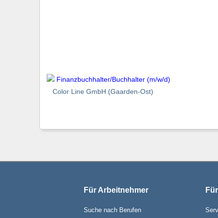
Finanzbuchhalter/Buchhalter (m/w/d)
Color Line GmbH (Gaarden-Ost)
Für Arbeitnehmer
Für
Suche nach Berufen
Serv