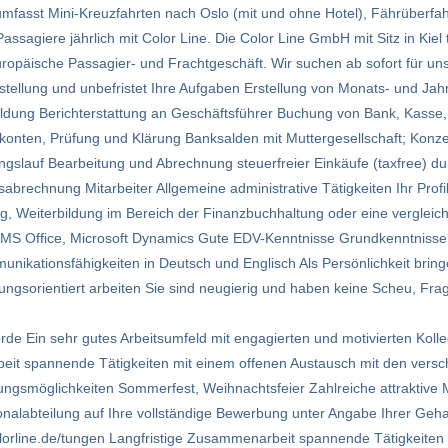
umfasst Mini-Kreuzfahrten nach Oslo (mit und ohne Hotel), Fährüberf
ssagiere jährlich mit Color Line. Die Color Line GmbH mit Sitz in Kiel t
opäische Passagier- und Frachtgeschäft. Wir suchen ab sofort für unse
stellung und unbefristet Ihre Aufgaben Erstellung von Monats- und Jah
ldung Berichterstattung an Geschäftsführer Buchung von Bank, Kasse,
nten, Prüfung und Klärung Banksalden mit Muttergesellschaft; Konz
ngslauf Bearbeitung und Abrechnung steuerfreier Einkäufe (taxfree) d
sabrechnung Mitarbeiter Allgemeine administrative Tätigkeiten Ihr Prof
 Weiterbildung im Bereich der Finanzbuchhaltung oder eine vergleichb
MS Office, Microsoft Dynamics Gute EDV-Kenntnisse Grundkenntnisse
ikationsfähigkeiten in Deutsch und Englisch Als Persönlichkeit bringen
ungsorientiert arbeiten Sie sind neugierig und haben keine Scheu, Frag
 Förde Ein sehr gutes Arbeitsumfeld mit engagierten und motivierten Ko
eit spannende Tätigkeiten mit einem offenen Austausch mit den versc
lungsmöglichkeiten Sommerfest, Weihnachtsfeier Zahlreiche attraktive
onalabteilung auf Ihre vollständige Bewerbung unter Angabe Ihrer Geha
lorline.de/tungen Langfristige Zusammenarbeit spannende Tätigkeiten