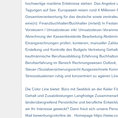
hochwertige maritime Erlebnisse stehen. Das Angebot 
Tagungen auf See. Europaweit reisen rund 4 Millionen Pa
Gesamtverantwortung für das deutsche sowie zentraleur
eine(n): Finanzbuchhalter/Buchhalter (m/w/d) In Festan
Vorsteuern / Umsatzsteuer inkl. Umsatzsteuer-Voranme
Abrechnung der Kassenbestände Bearbeitung Abstimmko
Einangsrechnungen prüfen, kontieren; manueller Zahlu
Erstellung und Kontrolle des Budgets Vertretung Gehalt
kaufmännische Berufsausbildung Erfahrung Buchhaltung,
Berufserfahrung im Bereich Rechnungswesen Outlook, 
Steuer-/Sozialversicherungsrecht Ausgezeichnete Kommun
Stresssituationen ruhig und konzentriert zu agieren Lös
Die Color Line bietet: Büro mit Seeblick an der Kieler
Gehalt und Zusatzleistungen Langfristige Zusammenarb
länderübergreifend Persönliche und berufliche Entwick
wir Ihr Interesse geweckt? Dann freut sich unsere Pers
Mail bewerbungcolorline.de . Homepage https://www.co