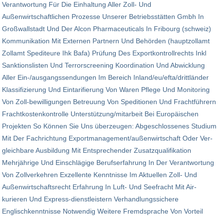
Verantwortung Für Die Einhaltung Aller Zoll- Und
Außenwirtschaftlichen Prozesse Unserer Betriebs­stätten Gmbh In
Groß­wall­stadt Und Der Alcon Pharmaceuticals In Fribourg (schweiz)
Kommunikation Mit Externen Partnern Und Behör­den (hauptzollamt
Zollamt Spediteure Ihk Bafa) Prüfung Des Exportkontrollrechts Inkl
Sanktions­listen Und Terrorscreening Koordination Und Abwicklung
Aller Ein-/aus­gangs­sendungen Im Bereich Inland/eu/efta/drittländer
Klassifizierung Und Eintarifierung Von Waren Pflege Und Monitoring
Von Zoll-bewilligungen Betreuung Von Speditionen Und Frachtführern
Frachtkostenkontrolle Unterstützung/mitarbeit Bei Europäischen
Projekten So Können Sie Uns überzeugen: Abgeschlossenes Studium
Mit Der Fachrichtung Exportmanagement/außenwirtschaft Oder Ver­
gleichbare Ausbildung Mit Entsprechender Zusatzqualifikation
Mehrjährige Und Einschlägige Berufserfahrung In Der Verantwortung
Von Zollverkehren Exzellente Kenntnisse Im Aktuellen Zoll- Und
Außen­wirtschaftsrecht Erfahrung In Luft- Und Seefracht Mit Air-
kurieren Und Express-dienstleistern Verhandlungssichere
Englischkenntnisse Not­wendig Weitere Fremdsprache Von Vorteil