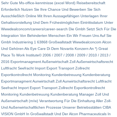
Sehr Gute Ms-office-kenntnisse (excel Word) Reisebereitschaft
Erforderlich Nutzen Sie Ihre Chance Und Bewerben Sie Sich
Ausschließlich Online Mit Ihren Aussagefähigen Unterlagen Ihrer
Gehaltsvorstellung Und Dem Frühestmöglichen Eintrittsdatum Unter
Wwwdealconcom/careers/career-search Die Gmbh Setzt Sich Für Die
Integration Von Behinderten Menschen Ein Wir Freuen Uns Auf Sie
Gmbh Industriering 1 63868 Großwallstadt Wwwdealconcom Alcon
Und Gehören Als Eye Care Di Dem Novartis Konzern An *) Great
Place To Work Institute© 2006 / 2007 / 2008 / 2009 / 2010 / 2013 /
2016 Exportmanagment Außenwirtschaft Zoll Außen­wirtschaftsrecht
Luftfracht Seefracht Import Export Transport Zollrecht
Exportkontrollrecht Monitoring Kundenbetreuung Kundenberatung
Exportmanagment Aunwirtschaft Zoll Aunwirtschaftsrecht Luftfracht
Seefracht Import Export Transport Zollrecht Exportkontrollrecht
Monitoring Kundenbetreuung Kundenberatung Manager Zoll Und
Außenwirtschaft (m/w) Verantwortung Für Die Einhaltung Aller Zoll-
Und Außenwirtschaftlichen Prozesse Unserer Betriebs­stätten CIBA
VISION GmbH In Groß­wall­stadt Und Der Alcon Pharmaceuticals In