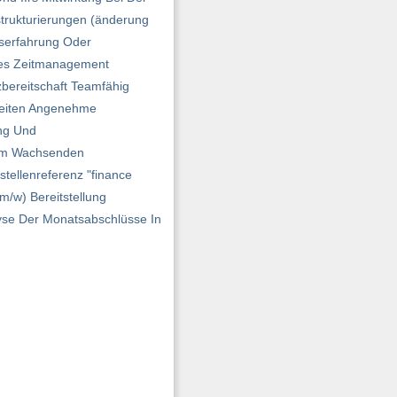
strukturierungen (änderung
fserfahrung Oder
tes Zeitmanagement
zbereitschaft Teamfähig
hkeiten Angenehme
ung Und
inem Wachsenden
tellenreferenz "finance
/w) Bereitstellung
yse Der Monatsabschlüsse In