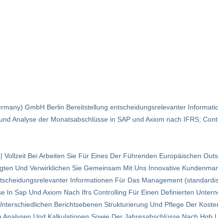
ermany) GmbH Berlin Bereitstellung entscheidungsrelevanter Informa
 und Analyse der Monatsabschlüsse in SAP und Axiom nach IFRS; Control
n | Vollzeit Bei Arbeiten Sie Für Eines Der Führenden Europäischen O
tigten Und Verwirklichen Sie Gemeinsam Mit Uns Innovative Kundenm
ntscheidungsrelevanter Informationen Für Das Management (standardis
 In Sap Und Axiom Nach Ifrs Controlling Für Einen Definierten Unter
Unterschiedlichen Berichtsebenen Strukturierung Und Pflege Der Kos
on Analysen Und Kalkulationen Sowie Der Jahresabschlüsse Nach Hgb U