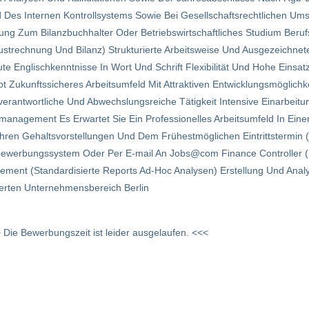
 Des Internen Kontrollsystems Sowie Bei Gesellschaftsrechtlichen Um
ldung Zum Bilanzbuchhalter Oder Betriebswirtschaftliches Studium Beru
strechnung Und Bilanz) Strukturierte Arbeitsweise Und Ausgezeichne
 Englischkenntnisse In Wort Und Schrift Flexibilität Und Hohe Einsat
 Zukunftssicheres Arbeitsumfeld Mit Attraktiven Entwicklungsmöglic
rantwortliche Und Abwechslungsreiche Tätigkeit Intensive Einarbeit
smanagement Es Erwartet Sie Ein Professionelles Arbeitsumfeld In E
en Gehaltsvorstellungen Und Dem Frühestmöglichen Eintrittstermin (s
e-bewerbungssystem Oder Per E-mail An Jobs@com Finance Controller (m
ement (Standardisierte Reports Ad-Hoc Analysen) Erstellung Und Anal
erten Unternehmensbereich Berlin
 Die Bewerbungszeit ist leider ausgelaufen. <<<