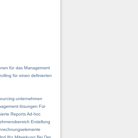
tionen für das Management
ling für einen definierten
utsourcing-unternehmen
anagement-lösungen Für
ierte Reports Ad-hoc
nehmensbereich Erstellung
tenrechnungselemente
nd Ifrs Mitwirkung Bei Der