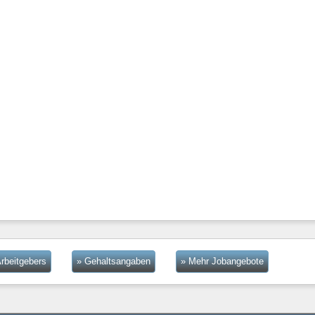
rbeitgebers
» Gehaltsangaben
» Mehr Jobangebote