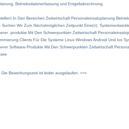
zplanung, Betriebsdatenerfassung und Entgeltabrechnung.
ellern In Den Bereichen Zeitwirtschaft Personal­einsatzplanung Betri
Suchen Wir Zum Nächstmöglichen Zeitpunkt Eine(n): Systementwickler 
erer -produkte Mit Den Schwerpunkten Zeitwirtschaft Personaleinsatz­
mmierung Clients Für Die Systeme Linux Windows Android Und Ios Sys
serer Software-Produkte Mit Den Schwerpunkten Zeitwirtschaft Person
esee
 Die Bewerbungszeit ist leider ausgelaufen. <<<