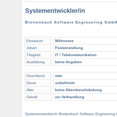
Systementwickler/in
Breitenbach Software Engineering Gmb
Einsatzort
Möhnesee
Jobart
Festeinstellung
Tätigkeit
IT / Telekommunikation
Ausbildung
keine Angaben
Geschlecht
m/w
Dauer
unbefristet
Alter
keine Altersbeschränkung
Gehalt
zur Verhandlung
Systementwickler/in Breitenbach Software Engineerin