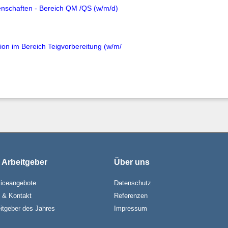
enschaften - Bereich QM /QS (w/m/d)
tion im Bereich Teigvorbereitung (w/m/
 Arbeitgeber
Über uns
iceangebote
Datenschutz
e & Kontakt
Referenzen
itgeber des Jahres
Impressum