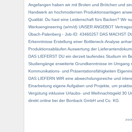
Angefangen haben wir mit Broten und Brötchen und sind 
Handwerk an hochmodernen Produktionsanlagen anwenden
Qualität. Du hast eine Leidenschaft fürs Backen? Wir 
Werksengineering (w/m/d) UNSER ANGEBOT Vertragsart: 
Übach-Palenberg - Job-ID: 43460257 DAS MACHST DU Au
Erkenntnisse Erstellung einer Bottleneck-Analyse anhan
Produktionsabläufen Auswertung der Lieferantendokumen
DAS LIEFERST DU ein derzeit laufendes Studium im Ber
Studiengänge erweiterte Grundkenntnisse im Umgang m
Kommunikations- und Präsentationsfähigkeiten Eigeninit
DAS LIEFERN WIR eine abwechslungsreiche und interess
Einarbeitung eigene Aufgaben und Projekte, um praktisc
Vergütung inklusive Urlaubs- und Weihnachtsgeld 30
direkt online bei der Bonback GmbH und Co. KG.
>>>