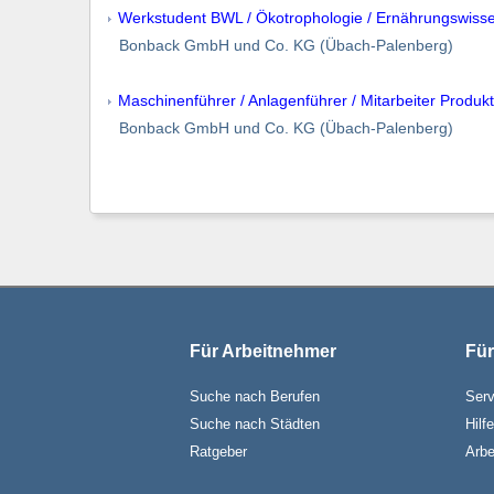
Werkstudent BWL / Ökotrophologie / Ernährungswiss
Bonback GmbH und Co. KG (Übach-Palenberg)
Maschinenführer / Anlagenführer / Mitarbeiter Produk
Bonback GmbH und Co. KG (Übach-Palenberg)
Für Arbeitnehmer
Für
Suche nach Berufen
Serv
Suche nach Städten
Hilf
Ratgeber
Arbe