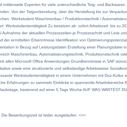
mittlerweile Experten für viele unterschiedliche Teig- und Backwaren.
. Von der Teigvorbereitung, über die Herstellung bis zur Verpackun
suchen: Werkstudent Maschinenbau / Produktionstechnik / Automatisieru
Werkstudententätigkeit Zu besetzen ab: sofort Arbeitszeit: bis zu 2
fnahme der aktuellen Prozesszeiten je Prozessschritt und Linie un
d der ermittelten Erkenntnisse Identifikation von Optimierungspotenzia
tation in Bezug auf Leistungsdaten Erstellung einer Planungsdatei i
eich Maschinenbau, Automatisierungstechnik, Produktionstechnik ode
it allen Microsoft Office Anwendungen Grundkenntnisse in SAP wüns
iative sowie eine strukturierte und selbständige Arbeitsweise Sozialk
ante Werkstudententätigkeit in einem Unternehmen mit Duz-Kultur ein
he Erfahrungen zu sammeln Einblicke in spannende Arbeitsbereiche flexi
 Urlaubstage, basierend auf einer 5 Tage Woche AUF WAS WARTEST D
 Die Bewerbungszeit ist leider ausgelaufen. <<<