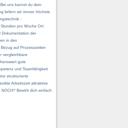
 Bei uns kannst du dein
g liefern wir immer höchste
ngstechnik -
0 Stunden pro Woche Ort:
d Dokumentation der
len in den
n Bezug auf Prozesszeiten
r vergleichbare
chenswert gute
ompetenz und Teamfähigkeit
e strukturierte
ble Arbeitszeit attraktive
U NOCH? Bewirb dich einfach