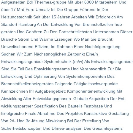
Aufgestellten Bdr Thermea-gruppe Mit über 6000 Mitarbeitern Und
über 17 Mrd Euro Umsatz Ist Die Gruppe Führend In Der
Heizungstechnik Seit über 15 Jahren Arbeiten Wir Erfolgreich Am
Standort Hamburg An Der Entwicklung Von Brennstoffzellen-heiz­
geräten Und Gehören Zu Den Fortschrittlichsten Unternehmen Dieser
Branche Strom Und Wärme Er­zeugen Wo Man Sie Braucht:
Umweltschonend Effizient Im Rahmen Einer Nachfolgeregelung
Suchen Wir Zum Nächstmöglichen Zeitpunkt Eine/n
Entwicklungsingenieur Systemtechnik (m/w) Als Entwicklungsingenieur
Sind Sie Teil Des Entwicklungsteams Und Verantwortlich Für Die
Entwicklung Und Optimierung Von Systemkomponenten Des
Brennstoffzellenheizgerätes Folgende Tätigkeitsschwerpunkte
Kennzeichnen Ihr Aufgabengebiet: Komponentenentwicklung Mit
Abwicklung Aller Ent­wick­lungs­phasen: Globale Akquisition Der Ent­
wick­lungs­partner Spezifikation Des Bauteils Testphase Und
Erfolgreiche Finale Abnahme Des Projektes Konstruktive Gestaltung
Von 2d- Und 3d-lösung Mitwirkung Bei Der Erstellung Von
Sicherheitskonzepten Und Dfmea-analysen Des Gesamtsystems