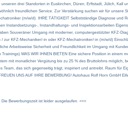
nseren drei Standorten in Euskirchen, Düren, Erftstadt, Jülich, Kall 
nlich freundlichen Service. Zur Verstärkung suchen wir für unsere 
chatroniker (m/w/d). IHRE TÄTIGKEIT Selbstständige Diagnose und R
en Instandsetzungs-, Instandhaltungs- und Inspektionsarbeiten Eigen
ben Souveräner Umgang mit moderner, computergestützter KFZ-Diag
zur KFZ-Mechaniker/-in oder KFZ-Mechatroniker/-in (m/w/d) Einschlä
iche Arbeitsweise Sicherheit und Freundlichkeit im Umgang mit Kunden
en Trainings) WAS WIR IHNEN BIETEN Eine sichere Position in einem m
em mit monatlicher Vergütung bis zu 25 % des Bruttolohns möglich, bet
es Team, das sich gegenseitig trägt, inspiriert und antreibt. Raum für 
. WIR FREUEN UNS AUF IHRE BEWERBUNG! Autohaus Rolf Horn GmbH Eife
 Die Bewerbungszeit ist leider ausgelaufen. <<<