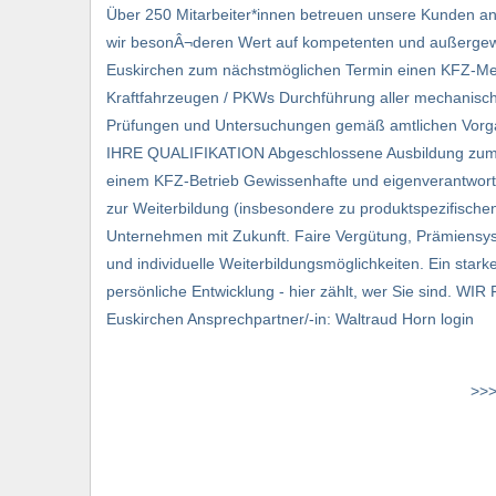
Über 250 Mitarbeiter*innen betreuen unsere Kunden an u
wir besonÂ¬deren Wert auf kompetenten und außergewöh
Euskirchen zum nächstmöglichen Termin einen KFZ-Me
Kraftfahrzeugen / PKWs Durchführung aller mechanisch
Prüfungen und Untersuchungen gemäß amtlichen Vorga
IHRE QUALIFIKATION Abgeschlossene Ausbildung zum / 
einem KFZ-Betrieb Gewissenhafte und eigenverantwortl
zur Weiterbildung (insbesondere zu produktspezifisch
Unternehmen mit Zukunft. Faire Vergütung, Prämiensyst
und individuelle Weiterbildungsmöglichkeiten. Ein stark
persönliche Entwicklung - hier zählt, wer Sie sind
Euskirchen Ansprechpartner/-in: Waltraud Horn login
>>>