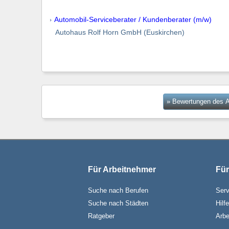
Automobil-Serviceberater / Kundenberater (m/w)
Autohaus Rolf Horn GmbH (Euskirchen)
» Bewertungen des A
Für Arbeitnehmer
Für
Suche nach Berufen
Serv
Suche nach Städten
Hilf
Ratgeber
Arbe