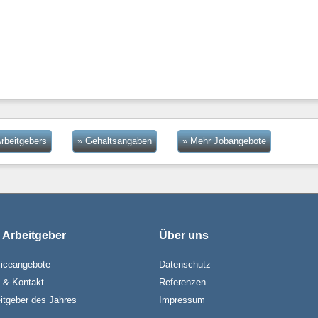
rbeitgebers
» Gehaltsangaben
» Mehr Jobangebote
 Arbeitgeber
Über uns
iceangebote
Datenschutz
e & Kontakt
Referenzen
itgeber des Jahres
Impressum