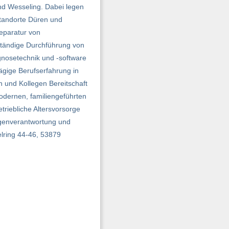
und Wesseling. Dabei legen
Standorte Düren und
eparatur von
ständige Durchführung von
nosetechnik und -software
gige Berufserfahrung in
 und Kollegen Bereitschaft
odernen, familiengeführten
riebliche Altersvorsorge
Eigenverantwortung und
lring 44-46, 53879