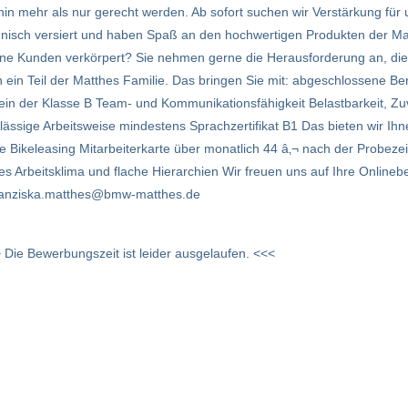
hin mehr als nur gerecht werden. Ab sofort suchen wir Verstärkung fü
echnisch versiert und haben Spaß an den hochwertigen Produkten der M
eine Kunden verkörpert? Sie nehmen gerne die Herausforderung an, d
h ein Teil der Matthes Familie. Das bringen Sie mit: abgeschlossene 
n der Klasse B Team- und Kommunikationsfähigkeit Belastbarkeit, Zuverl
lässige Arbeitsweise mindestens Sprachzertifikat B1 Das bieten wir Ihn
ge Bikeleasing Mitarbeiterkarte über monatlich 44 â‚¬ nach der Probeze
s Arbeitsklima und flache Hierarchien Wir freuen uns auf Ihre Online
franziska.matthes@bmw-matthes.de
 Die Bewerbungszeit ist leider ausgelaufen. <<<