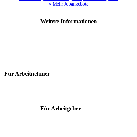
» Mehr Jobangebote
Weitere Informationen
Für Arbeitnehmer
Suche nach Berufen
Suche nach Städten
Ratgeber
Für Arbeitgeber
Serviceangebote
Hilfe & Kontakt
Arbeitgeber des Jahres