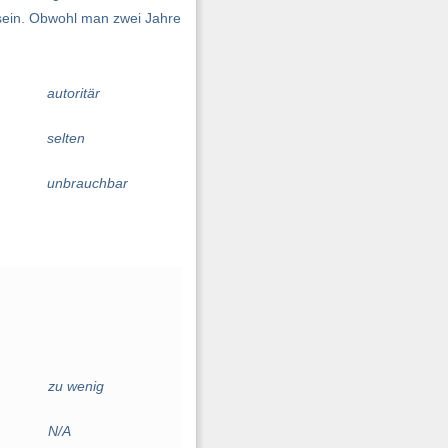
u sein. Obwohl man zwei Jahre
autoritär
selten
unbrauchbar
zu wenig
N/A