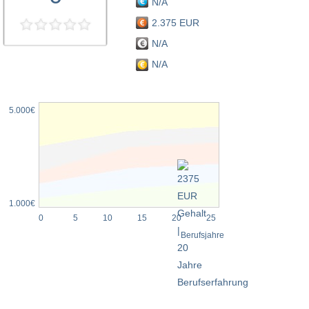
N/A
2.375 EUR
N/A
N/A
5.000€
1.000€
0
5
10
15
20
25
Berufsjahre